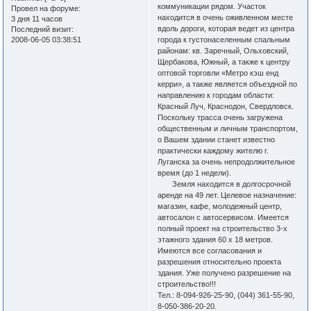
коммуникации рядом. Участок
Провел на форуме:
находится в очень оживленном месте
3 дня 11 часов
вдоль дороги, которая ведет из центра
Последний визит:
2008-06-05 03:38:51
города к густонаселенным спальным
районам: кв. Заречный, Ольховский,
Щербакова, Южный, а также к центру
оптовой торговли «Метро кэш енд
керри», а также является объездной по
направлению к городам области:
Красный Луч, Краснодон, Свердловск.
Поскольку трасса очень загружена
общественным и личным транспортом,
о Вашем здании станет известно
практически каждому жителю г.
Луганска за очень непродолжительное
время (до 1 недели).
Земля находится в долгосрочной
аренде на 49 лет. Целевое назначение:
магазин, кафе, молодежный центр,
автосалон с автосервисом. Имеется
полный проект на строительство 3-х
этажного здания 60 х 18 метров.
Имеются все согласования и
разрешения относительно проекта
здания. Уже получено разрешение на
строительство!!!
Тел.: 8-094-926-25-90, (044) 361-55-90,
8-050-386-20-20.