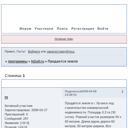
Форум
Участники
Поиск
Регистрация
Войти
Активные темы
Привет, Гость!
Войдите
или
зарегистрируйтесь
.
»
программы
»
hi2all.ru
»
Продается земля
Страница:
1
Продается земля
1
Поделиться
2008-04-09
23:08:51
ttt
Продаётся земля в г. Луганск под
Активный участник
строительство коммерческой
Зарегистрирован
: 2008-03-27
недвижимости. Площадь 0,3 га (30
Приглашений:
0
соток). Ровный участок размером 50 х
Сообщений:
297
60 метров. Длина вдоль дороги 60
Уважение:
[+0/-0]
метров, 50 метров ширина. Все
Позитив:
[+0/-0]