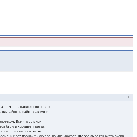
1
на то, что ты наткнешься на это
ла случайно на сайте знакомств
человеком. Все что со мной
ведь было и хорошее, правда.
я, но если снишься, то это
мени с тех пор как ты уехала, но мне кажется, что это было как будто вчера.