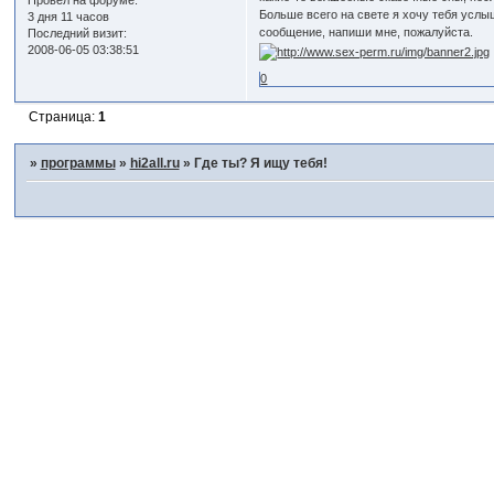
Провел на форуме:
Больше всего на свете я хочу тебя услыш
3 дня 11 часов
сообщение, напиши мне, пожалуйста.
Последний визит:
2008-06-05 03:38:51
0
Страница:
1
»
программы
»
hi2all.ru
»
Где ты? Я ищу тебя!