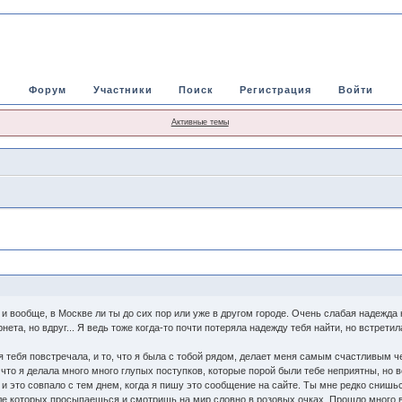
Форум
Участники
Поиск
Регистрация
Войти
Активные темы
, и вообще, в Москве ли ты до сих пор или уже в другом городе. Очень слабая надежда 
ета, но вдруг... Я ведь тоже когда-то почти потеряла надежду тебя найти, но встрети
 я тебя повстречала, и то, что я была с тобой рядом, делает меня самым счастливым 
ю, что я делала много много глупых поступков, которые порой были тебе неприятны, но 
 и это совпало с тем днем, когда я пишу это сообщение на сайте. Ты мне редко снишьс
е которых просыпаешься и смотришь на мир словно в розовых очках. Прошло много вре