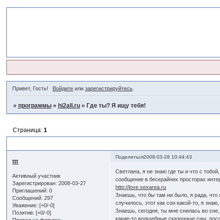
Привет, Гость!
Войдите
или
зарегистрируйтесь
.
»
программы
»
hi2all.ru
»
Где ты? Я ищу тебя!
Страница:
1
Где ты? Я ищу тебя!
Поделиться
2008-03-28 10:44:43
ttt
Светлана, я не знаю где ты и что с тобой
Активный участник
сообщение в бескрайних просторах интерн
Зарегистрирован
: 2008-03-27
http://love.sexarea.ru
Приглашений:
0
Знаешь, что бы там ни было, я рада, что
Сообщений:
297
случилось, этот как сон какой-то, я зна
Уважение:
[+0/-0]
Знаешь, сегодня, ты мне снилась во сне,
Позитив:
[+0/-0]
какие-то волшебные сказочные сны, посл