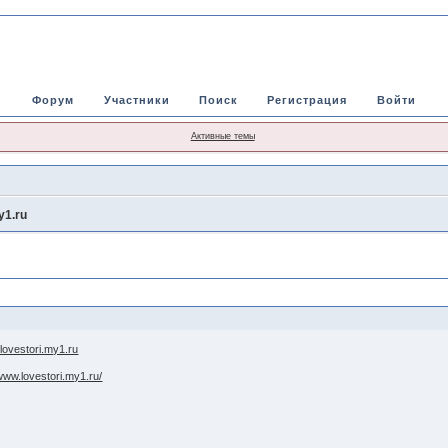
Форум
Участники
Поиск
Регистрация
Войти
Активные темы
1.ru
.lovestori.my1.ru
/www.lovestori.my1.ru/