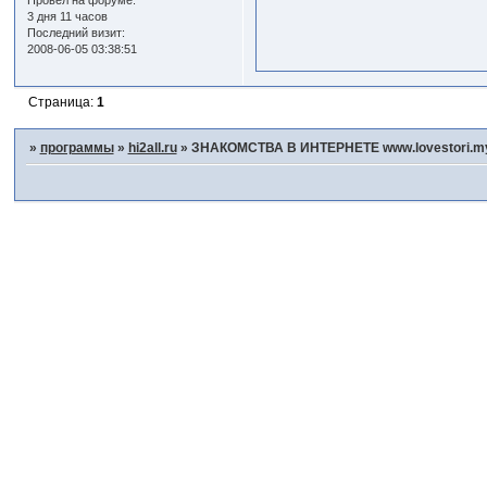
Провел на форуме:
3 дня 11 часов
Последний визит:
2008-06-05 03:38:51
Страница:
1
»
программы
»
hi2all.ru
»
ЗНАКОМСТВА В ИНТЕРНЕТЕ www.lovestori.my