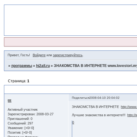
Привет, Гость!
Войдите
или
зарегистрируйтесь
.
»
программы
»
hi2all.ru
»
ЗНАКОМСТВА В ИНТЕРНЕТЕ www.lovestori.my
Страница:
1
ЗНАКОМСТВА В ИНТЕРНЕТЕ www.lovestori.my1.ru
Поделиться
2008-04-10 20:04:02
ttt
ЗНАКОМСТВА В ИНТЕРНЕТЕ
http://www
Активный участник
Зарегистрирован
: 2008-03-27
Лучшие знакомства в интернете!!!
http:/
Приглашений:
0
0
Сообщений:
297
Уважение:
[+0/-0]
Позитив:
[+0/-0]