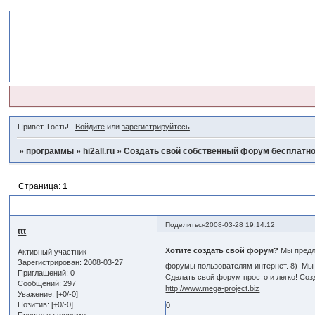
Привет, Гость!
Войдите
или
зарегистрируйтесь
.
»
программы
»
hi2all.ru
»
Создать свой собственный форум бесплатно
Страница:
1
Создать свой собственный форум бесплатно!
Поделиться
2008-03-28 19:14:12
ttt
Хотите создать свой форум?
Мы предл
Активный участник
Зарегистрирован
: 2008-03-27
форумы пользователям интернет. 8) Мы
Приглашений:
0
Cделать свой форум просто и легко! Со
Сообщений:
297
http://www.mega-project.biz
Уважение:
[+0/-0]
Позитив:
[+0/-0]
0