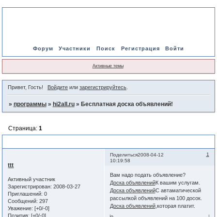
Форум
Участники
Поиск
Регистрация
Войти
Активные темы
Привет, Гость!
Войдите
или
зарегистрируйтесь
.
»
программы
»
hi2all.ru
»
Бесплатная доска объявлений!
Страница:
1
Бесплатная доска объявлений!
1
Поделиться
2008-04-12
10:19:58
ttt
Вам надо подать объявление?
Активный участник
Доска объявлений
К вашим услугам.
Зарегистрирован
: 2008-03-27
Доска объявлений
С автаматической
Приглашений:
0
рассылкой объявлений на 100 досок.
Сообщений:
297
Доска объявлений
,которая платит.
Уважение:
[+0/-0]
Позитив:
[+0/-0]