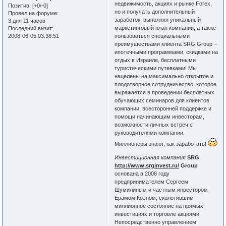
недвижимость, акциях и рынке Forex,
Позитив:
[+0/-0]
но и получать дополнительный
Провел на форуме:
заработок, выполняя уникальный
3 дня 11 часов
маркетинговый план компании, а также
Последний визит:
2008-06-05 03:38:51
пользоваться специальными
преимуществами клиента SRG Group –
ипотечными программами, скидками на
отдых в Израиле, бесплатными
туристическими путевками! Мы
нацелены на максимально открытое и
плодотворное сотрудничество, которое
выражается в проведении бесплатных
обучающих семинаров для клиентов
компании, всесторонней поддержке и
помощи начинающим инвесторам,
возможности личных встреч с
руководителями компании.
Миллионеры знают, как заработать!
Инвестиционная компания
SRG
http://www.srginvest.ru/
Group
основана в 2008 году
предпринимателем Сергеем
Шумилиным и частным инвестором
Ёрамом Коэном, сколотившим
миллионное состояние на прямых
инвестициях и торговле акциями.
Непосредственно управлением