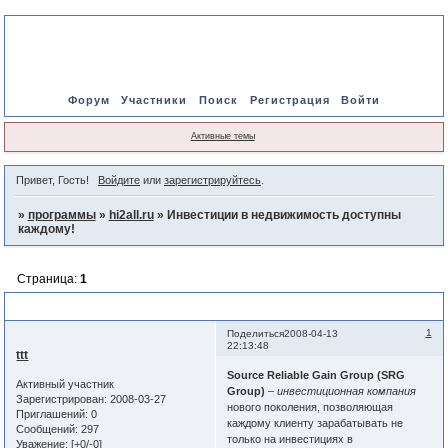
Форум
Участники
Поиск
Регистрация
Войти
Активные темы
Привет, Гость!
Войдите
или
зарегистрируйтесь
.
»
программы
»
hi2all.ru
»
Инвестиции в недвижимость доступны
каждому!
Страница:
1
Инвестиции в недвижимость доступны каждому!
1
Поделиться
2008-04-13
22:13:48
ttt
Source Reliable Gain Group (SRG
Активный участник
Group)
–
инвестиционная компания
Зарегистрирован
: 2008-03-27
нового поколения, позволяющая
Приглашений:
0
каждому клиенту зарабатывать не
Сообщений:
297
только на инвестициях в
Уважение:
[+0/-0]