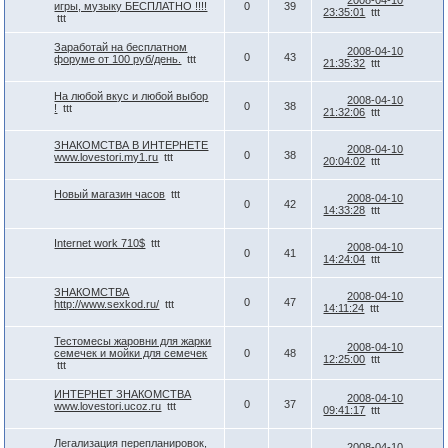
2008-04-10
игры, музыку БЕСПЛАТНО !!!!
0
39
23:35:01
ttt
ttt
Заработай на бесплатном
2008-04-10
0
43
форуме от 100 руб/день.
ttt
21:35:32
ttt
На любой вкус и любой выбор
2008-04-10
0
38
!
ttt
21:32:06
ttt
ЗНАКОМСТВА В ИНТЕРНЕТЕ
2008-04-10
0
38
www.lovestori.my1.ru
ttt
20:04:02
ttt
Новый магазин часов
ttt
2008-04-10
0
42
14:33:28
ttt
Internet work 710$
ttt
2008-04-10
0
41
14:24:04
ttt
ЗНАКОМСТВА
2008-04-10
0
47
http://www.sexkod.ru/
ttt
14:11:24
ttt
Тестомесы жаровни для жарки
2008-04-10
семечек и мойки для семечек
0
48
12:25:00
ttt
ttt
ИНТЕРНЕТ ЗНАКОМСТВА
2008-04-10
0
37
www.lovestori.ucoz.ru
ttt
09:41:17
ttt
Легализация перепланировок,
2008-04-10