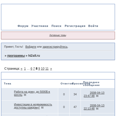
Форум
Участники
Поиск
Регистрация
Войти
Активные темы
Привет, Гость!
Войдите
или
зарегистрируйтесь
.
»
программы
»
hi2all.ru
Страница:
«
1
…
6
7
8
9
10
11
»
hi2all.ru
Последнее
Тема
Ответов
Просмотров
сообщение
Работа на дому, до 5000$ в
2008-04-13
0
34
месяц
ttt
23:47:48
ttt
Инвестиции в недвижимость
2008-04-13
0
47
доступны каждому!
ttt
22:13:48
ttt