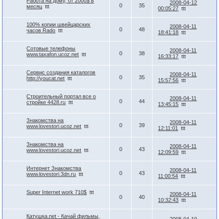
Работа на дому, от 2000$ в
2008-04-12
0
35
месяц
ttt
00:05:27
ttt
100% копии швейцарских
2008-04-11
0
48
часов Rado
ttt
18:41:18
ttt
Сотовые телефоны
2008-04-11
0
38
www.taxafon.ucoz.net
ttt
16:33:17
ttt
Сервис создания каталогов
2008-04-11
0
35
http://youcat.net
ttt
15:57:56
ttt
Строительный портал все о
2008-04-11
0
44
стройке 4428.ru
ttt
13:45:15
ttt
Знакомства на
2008-04-11
0
39
www.lovestori.ucoz.net
ttt
12:11:01
ttt
Знакомства на
2008-04-11
0
43
www.lovestori.ucoz.net
ttt
12:09:59
ttt
Интернет Знакомства
2008-04-11
0
43
www.lovestori.3dn.ru
ttt
11:00:54
ttt
Super Internet work 710$
ttt
2008-04-11
0
40
10:32:43
ttt
Катушка.net - Качай фильмы,