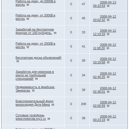
Работа на дому, до 5000$ в
2008-04-13
0
47
месяц
ttt
09:33:54
ttt
Работа на дому, от 2000$ в
2008-04-12
0
45
месяц
ttt
20:02:42
ttt
Заработай на бесплатном
2008-04-12
0
33
форуме от 100 руб/день.
ttt
12:19:33
ttt
Работа на дому, от 2000$ в
2008-04-12
0
41
месяц
ttt
11:08:20
ttt
Бесплатная доска объявлений!
2008-04-12
0
39
ttt
10:19:58
ttt
Заработок для новичков в
2008-04-12
инете не требующий
0
34
02:40:25
ttt
спецзнаний!
ttt
Недвижимость в Арабских
2008-04-12
0
39
Эмиратах
ttt
02:38:01
ttt
Благотворительный фонд
2008-04-12
0
208
милосердия Дети Мира
ttt
02:00:59
ttt
Сотовые телефоны
2008-04-12
0
38
www.motorola.my1.ru
ttt
00:23:19
ttt