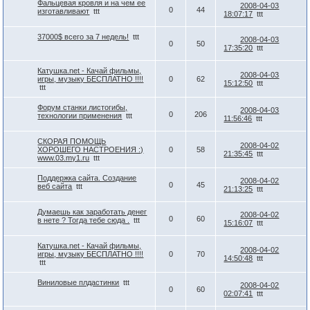
Фальцевая кровля и на чем ее
2008-04-03
0
44
изготавливают
ttt
18:07:17
ttt
37000$ всего за 7 недель!
ttt
2008-04-03
0
50
17:35:20
ttt
Катушка.net - Качай фильмы,
2008-04-03
игры, музыку БЕСПЛАТНО !!!!
0
62
15:12:50
ttt
ttt
Форум станки листогибы,
2008-04-03
0
206
технологии применения
ttt
11:56:46
ttt
СКОРАЯ ПОМОЩЬ
2008-04-02
ХОРОШЕГО НАСТРОЕНИЯ :)
0
58
21:35:45
ttt
www.03.my1.ru
ttt
Поддержка сайта. Создание
2008-04-02
0
45
веб сайта
ttt
21:13:25
ttt
Думаешь как заработать денег
2008-04-02
0
60
в нете ? Тогда тебе сюда .
ttt
15:16:07
ttt
Катушка.net - Качай фильмы,
2008-04-02
игры, музыку БЕСПЛАТНО !!!!
0
70
14:50:48
ttt
ttt
Виниловые плдастинки
ttt
2008-04-02
0
60
02:07:41
ttt