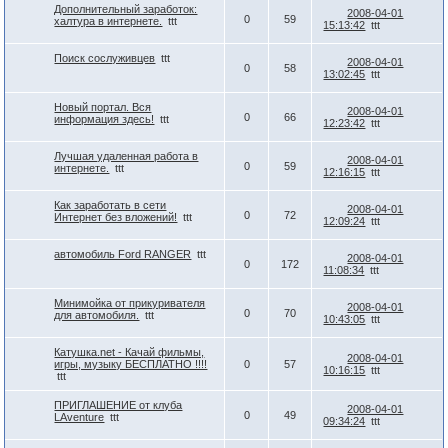
Дополнительный заработок:
2008-04-01
0
59
халтура в интернете.
ttt
15:13:42
ttt
Поиск сослуживцев
ttt
2008-04-01
0
58
13:02:45
ttt
Новый портал. Вся
2008-04-01
0
66
информация здесь!
ttt
12:23:42
ttt
Лучшая удаленная работа в
2008-04-01
0
59
интернете.
ttt
12:16:15
ttt
Как заработать в сети
2008-04-01
0
72
Интернет без вложений!
ttt
12:09:24
ttt
автомобиль Ford RANGER
ttt
2008-04-01
0
172
11:08:34
ttt
Минимойка от прикуривателя
2008-04-01
0
70
для автомобиля.
ttt
10:43:05
ttt
Катушка.net - Качай фильмы,
2008-04-01
игры, музыку БЕСПЛАТНО !!!!
0
57
10:16:15
ttt
ttt
ПРИГЛАШЕНИЕ от клуба
2008-04-01
0
49
LAventure
ttt
09:34:24
ttt