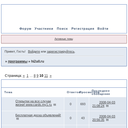
Форум
Участники
Поиск
Регистрация
Войти
Активные темы
Привет, Гость!
Войдите
или
зарегистрируйтесь
.
»
программы
»
hi2all.ru
Страница:
«
1
…
8
9
10
11
»
hi2all.ru
Последнее
Тема
Ответов
Просмотров
сообщение
Открытки на все случаи
2008-04-03
0
693
жизни! www.cards.my1.ru
ttt
21:08:24
ttt
Бесплатная доска объявлений!
2008-04-03
0
43
ttt
20:56:35
ttt