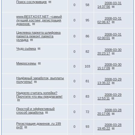
Поиск сослуживцев
ttt
2008-03-31
0
58
14:37:56
ttt
www.BESTXOST.NET –самый
2008-03-31
лучший хостинг, регистрация
0
95
02:06:47
ttt
доменов.
ttt
Циклевка паркета шлифовка
2008-03-31
паркета ремонт паркета
0
86
02:00:01
ttt
укладка
ttt
Чудо сьёмка
ttt
2008-03-30
0
82
20:23:17
ttt
Микросхемы
ttt
2008-03-30
0
103
15:17:09
ttt
Надёжный заработок, выплаты
2008-03-29
0
81
получены!
ttt
13:35:22
ttt
Надоело считать копейки?
2008-03-29
Прочтите что мы предлагаем!
0
83
12:53:11
ttt
ttt
Простой и эффективный
2008-03-28
0
72
способ заработка
ttt
20:17:06
ttt
Регистрация доменов .ru 199
2008-03-28
0
93
руб!
ttt
19:45:22
ttt